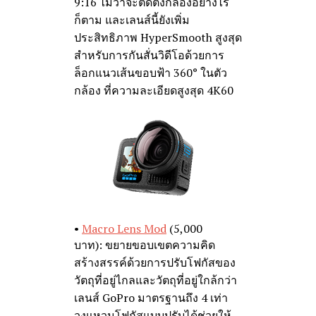
9:16 ไม่ว่าจะติดตั้งกล้องอย่างไร
ก็ตาม และเลนส์นี้ยังเพิ่ม
ประสิทธิภาพ HyperSmooth สูงสุด
สำหรับการกันสั่นวิดีโอด้วยการ
ล็อกแนวเส้นขอบฟ้า 360° ในตัว
กล้อง ที่ความละเอียดสูงสุด 4K60
•
Macro Lens Mod
(5,000
บาท): ขยายขอบเขตความคิด
สร้างสรรค์ด้วยการปรับโฟกัสของ
วัตถุที่อยู่ไกลและวัตถุที่อยู่ใกล้กว่า
เลนส์ GoPro มาตรฐานถึง 4 เท่า
วงแหวนโฟกัสแบบปรับได้ช่วยให้