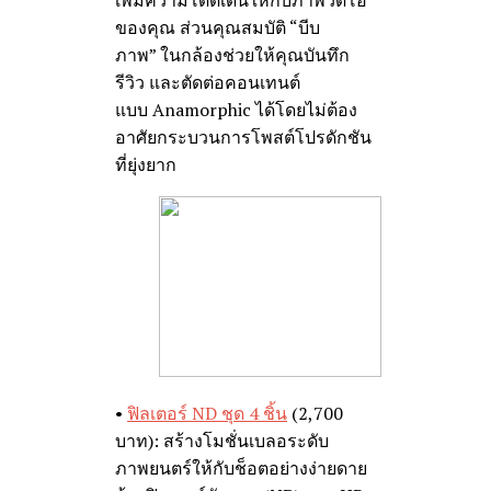
เพิ่มความโดดเด่นให้กับภาพวิดีโอ
ของคุณ ส่วนคุณสมบัติ “บีบ
ภาพ” ในกล้องช่วยให้คุณบันทึก
รีวิว และตัดต่อคอนเทนต์
แบบ Anamorphic ได้โดยไม่ต้อง
อาศัยกระบวนการโพสต์โปรดักชัน
ที่ยุ่งยาก
•
ฟิลเตอร์ ND ชุด 4 ชิ้น
(2,700
บาท): สร้างโมชั่นเบลอระดับ
ภาพยนตร์ให้กับช็อตอย่างง่ายดาย