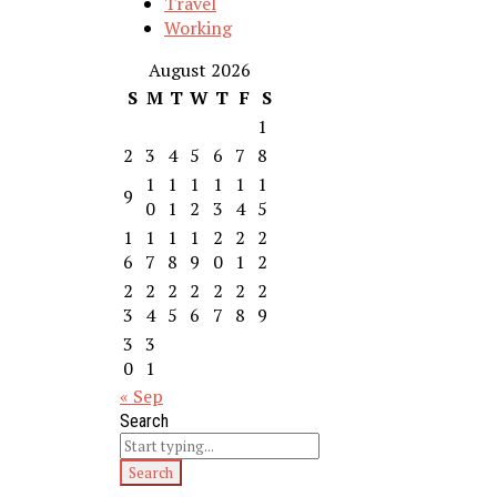
Travel
Working
August 2026
S
M
T
W
T
F
S
1
2
3
4
5
6
7
8
1
1
1
1
1
1
9
0
1
2
3
4
5
1
1
1
1
2
2
2
6
7
8
9
0
1
2
2
2
2
2
2
2
2
3
4
5
6
7
8
9
3
3
0
1
« Sep
Search