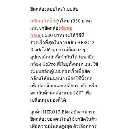
ยึดกล้องแบบใหม่แบบสับ
สลักแม่เหล็ก
รุ่นใหม่ (950 บาท)
และขายึดกล้อง
ข้อต่อ
กลม
(1,500 บาท) จะให้วิธีที่
รวดเร็วที่สุดในการสลับ HERO13
Black ไปยังอุปกรณ์ยึดต่าง ๆ
อุปกรณ์เหล่านี้เข้ากันได้กับขายึด
กล้อง GoPro ที่มีอยู่ทั้งหมด และใช้
ระบบสลักคู่แบบถอดเร็วเพื่อยึด
กล้องให้แน่นหนา เพียงใช้นิ้วกด
เพื่อปลดล็อกและเปลี่ยนขายึด หรือ
จะกลับด้านกล้องแบบ 180° เพื่อ
เปลี่ยนมุมมองก็ได้
ลูกค้า HERO13 Black ยังสามารถ
ยึดกล้องของตนโดยใช้ขายึดในตัว
เพื่อความมั่นคงสูงสุด ตัวเลือกการ