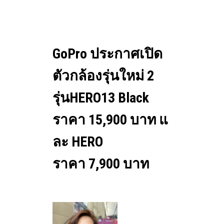
GoPro ประกาศเปิด
ตัวกล้องรุ่นใหม่ 2
รุ่นHERO13 Black
ราคา 15,900 บาท แ
ละ HERO
ราคา 7,900 บาท