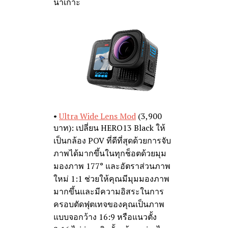
น้ำเกาะ
•
Ultra Wide Lens Mod
(3,900
บาท): เปลี่ยน HERO13 Black ให้
เป็นกล้อง POV ที่ดีที่สุดด้วยการจับ
ภาพได้มากขึ้นในทุกช็อตด้วยมุม
มองภาพ 177° และอัตราส่วนภาพ
ใหม่ 1:1 ช่วยให้คุณมีมุมมองภาพ
มากขึ้นและมีความอิสระในการ
ครอบตัดฟุตเทจของคุณเป็นภาพ
แบบจอกว้าง 16:9 หรือแนวตั้ง