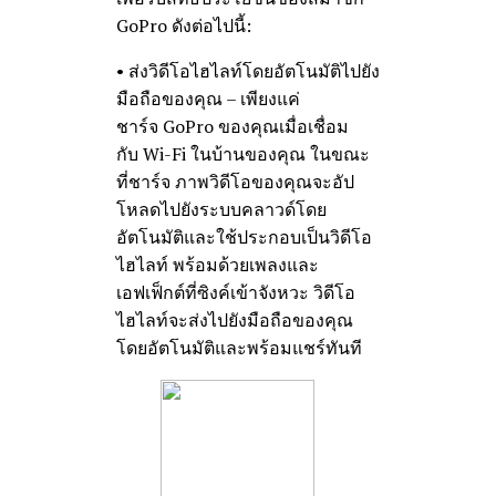
GoPro ดังต่อไปนี้:
• ส่งวิดีโอไฮไลท์โดยอัตโนมัติไปยัง
มือถือของคุณ – เพียงแค่
ชาร์จ GoPro ของคุณเมื่อเชื่อม
กับ Wi-Fi ในบ้านของคุณ ในขณะ
ที่ชาร์จ ภาพวิดีโอของคุณจะอัป
โหลดไปยังระบบคลาวด์โดย
อัตโนมัติและใช้ประกอบเป็นวิดีโอ
ไฮไลท์ พร้อมด้วยเพลงและ
เอฟเฟ็กต์ที่ซิงค์เข้าจังหวะ วิดีโอ
ไฮไลท์จะส่งไปยังมือถือของคุณ
โดยอัตโนมัติและพร้อมแชร์ทันที