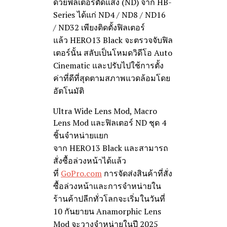
ด้วยฟิลเตอร์ตัดแสง (ND) จาก HB-
Series ได้แก่ ND4 / ND8 / ND16
/ ND32 เพียงติดตั้งฟิลเตอร์
แล้ว HERO13 Black จะตรวจจับฟิล
เตอร์นั้น สลับเป็นโหมดวิดีโอ Auto
Cinematic และปรับไปใช้การตั้ง
ค่าที่ดีที่สุดตามสภาพแวดล้อมโดย
อัตโนมัติ
Ultra Wide Lens Mod, Macro
Lens Mod และฟิลเตอร์ ND ชุด 4
ชิ้นจำหน่ายแยก
จาก HERO13 Black และสามารถ
สั่งซื้อล่วงหน้าได้แล้ว
ที่
GoPro.com
การจัดส่งสินค้าที่สั่ง
ซื้อล่วงหน้าและการจำหน่ายใน
ร้านค้าปลีกทั่วโลกจะเริ่มในวันที่
10 กันยายน Anamorphic Lens
Mod จะวางจำหน่ายในปี 2025