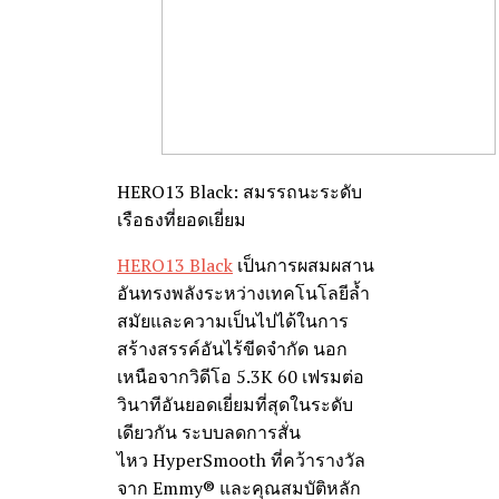
HERO13 Black: สมรรถนะระดับ
เรือธงที่ยอดเยี่ยม
HERO13 Black
เป็นการผสมผสาน
อันทรงพลังระหว่างเทคโนโลยีล้ำ
สมัยและความเป็นไปได้ในการ
สร้างสรรค์อันไร้ขีดจำกัด นอก
เหนือจากวิดีโอ 5.3K 60 เฟรมต่อ
วินาทีอันยอดเยี่ยมที่สุดในระดับ
เดียวกัน ระบบลดการสั่น
ไหว HyperSmooth ที่คว้ารางวัล
จาก Emmy® และคุณสมบัติหลัก