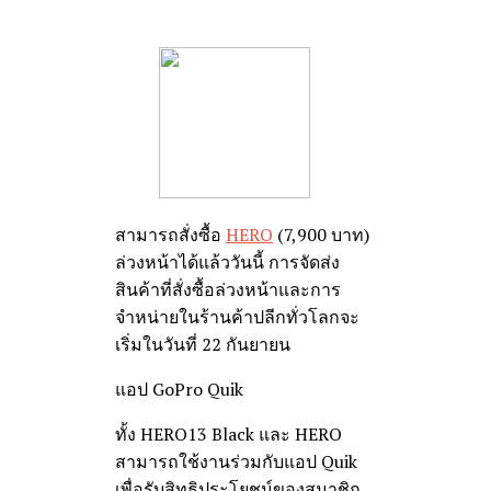
สามารถสั่งซื้อ
HERO
(7,900 บาท)
ล่วงหน้าได้แล้ววันนี้ การจัดส่ง
สินค้าที่สั่งซื้อล่วงหน้าและการ
จำหน่ายในร้านค้าปลีกทั่วโลกจะ
เริ่มในวันที่ 22 กันยายน
แอป GoPro Quik
ทั้ง HERO13 Black และ HERO
สามารถใช้งานร่วมกับแอป Quik
เพื่อรับสิทธิประโยชน์ของสมาชิก