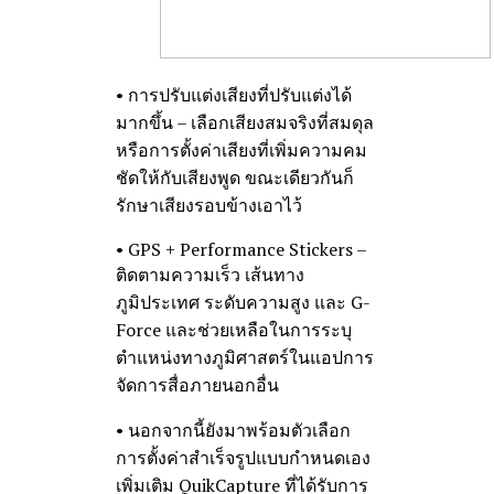
• การปรับแต่งเสียงที่ปรับแต่งได้
มากขึ้น – เลือกเสียงสมจริงที่สมดุล
หรือการตั้งค่าเสียงที่เพิ่มความคม
ชัดให้กับเสียงพูด ขณะเดียวกันก็
รักษาเสียงรอบข้างเอาไว้
• GPS + Performance Stickers –
ติดตามความเร็ว เส้นทาง
ภูมิประเทศ ระดับความสูง และ G-
Force และช่วยเหลือในการระบุ
ตำแหน่งทางภูมิศาสตร์ในแอปการ
จัดการสื่อภายนอกอื่น
• นอกจากนี้ยังมาพร้อมตัวเลือก
การตั้งค่าสำเร็จรูปแบบกำหนดเอง
เพิ่มเติม QuikCapture ที่ได้รับการ