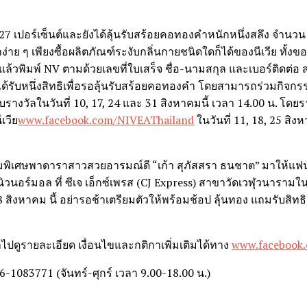
 27 เปอร์เซ็นต์และยังได้ลุ้นรับสร้อยคอทองคำหนักหนึ่งสลึง จำนว
าย ๆ เพียงซื้อผลิตภัณฑ์ระงับกลิ่นกายชนิดใดก็ได้ของนีเวีย ทั้งข
จ) แล้วพิมพ์ NV ตามด้วยเลขที่ใบเสร็จ ชื่อ-นามสกุล และเบอร์ติดต่อ
ะได้รับหนึ่งสิทธิเพื่อรอลุ้นรับสร้อยคอทองคำ โดยสามารถร่วมกิจกรร
บรางวัลในวันที่ 10, 17, 24 และ 31 สิงหาคมนี้ เวลา 14.00 น. โดยรา
เวีย
www.facebook.com/NIVEAThailand
ในวันที่ 11, 18, 25 สิ
จกรรมพิเศษพาดาราสาวสวยอารมณ์ดี “เก้า สุภัสสรา ธนชาต” มาให้แ
ิวนอร์มอล ที่ ซีเจ เอ็กซ์เพรส (CJ Express) สาขาวัดเวฬุวนารามใ
8 สิงหาคม นี้ อย่ารอช้าเตรียมตัวให้พร้อมช้อป ลุ้นทอง แถมรับสิทธ
ไปดูรายละเอียด เงื่อนไขและกติกาเพิ่มเติมได้ทาง
www.facebook
96-1083771 (จันทร์-ศุกร์ เวลา 9.00-18.00 น.)