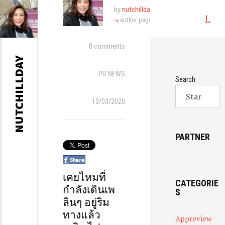
by
nutchillday
L
author page
o
g
S
0 comments
in
k
NUTCHILLDAY
i
PR NEWS
Search
p
13/03/2020
t
o
c
PARTNER
o
n
เคยไหม
ที่
t
CATEGORIE
กำลังเดินเพ
S
e
ลินๆ
อยู่ริม
n
ทางแล้ว
Appreview