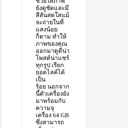
ช่วยให้ภาพ
ยังดู
ชัด
และมี
สีสันสดใสแม้
จะ
ถ่ายในที่
แสงน้อย
ก็ตาม
ทำให้
ภาพของคุณ
ออกมาดูดีน่า
โพสต์น่าแชร์
ทุกรูป
เรียก
ยอดไลค์ได้
เป็น
ร้อย
นอกจาก
นี้ตัวเครื่องยัง
มาพร้อมกับ
ความจุ
เครื่อง
64
GB
ซึ่ง
สามาร
ถ