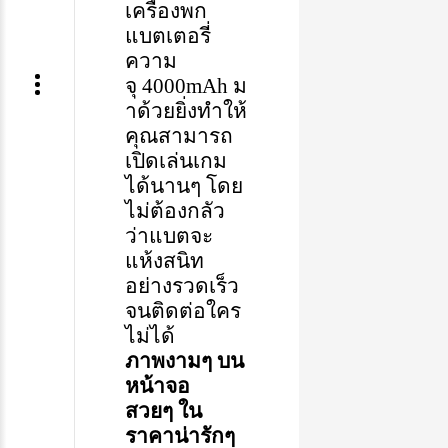
เครื่องพก
แบตเตอรี่
ความ
จุ
4000mAh
ม
าด้วยยิ่งทำให้
คุณสามารถ
เปิด
เล่นเกม
ได้นานๆ
โดย
ไม่ต้องกลัว
ว่าแบตจะ
แห้งสนิท
อย่างรวดเร็ว
จน
ติดต่อ
ใคร
ไม่ได้
ภาพ
งาม
ๆ
บน
หน้าจอ
สวย
ๆ
ใน
ราคาน่ารักๆ