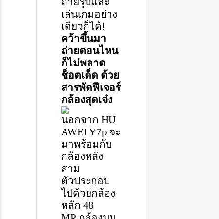
ถ่ายรูป
และ
เล่นเกมอย่าง
เดียวก็ได้
!
คว้าขึ้นมา
ถ่าย
ตอนไหน
ก็ไม่พลาด
ช็อตเด็ด
ด้วย
สารพัด
ฟีเจอร์
กล้องสุดเจ๋ง
นอกจาก
HU
AWEI Y7p
จะ
มาพร้อมกับ
กล้องหลัง
สาม
ตัว
ประกอบ
ไปด้วยกล้อง
หลัก
48
MP
กล้องมุม