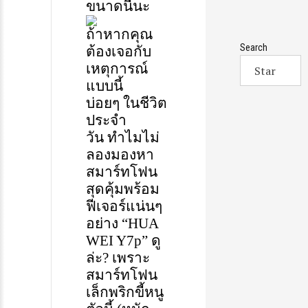
ขนาดนี้
นะ
ถ้าหากคุณ
Search
ต้อง
เจอ
กับ
เหตุการณ์
แบบนี้
บ่อยๆ
ในชีวิต
ประจำ
วัน
ทำไมไม่
ลองมอง
หา
สมาร์ทโฟน
สุดคุ้ม
พ
ร้อม
ฟีเจอร์แน่นๆ
อย่าง
“HUA
WEI Y7p”
ดู
ล่ะ
?
เพราะ
สมาร์ทโฟน
เล็กพริกขี้หนู