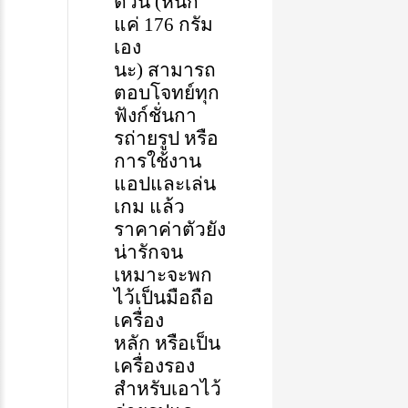
ตัวนี้
(
หนัก
แค่
176
กรัม
เอง
นะ
)
สามารถ
ตอบโจทย์ทุก
ฟัง
ก์
ชั่นกา
รถ่ายรูป
หรือ
การใช้งาน
แอปและเล่น
เกม
แล้ว
ราคาค่าตัวยัง
น่ารัก
จน
เหมาะ
จะ
พก
ไว้เป็น
มือถือ
เครื่อง
หลัก
หรือ
เป็น
เครื่องรอง
สำหรับเอาไว้