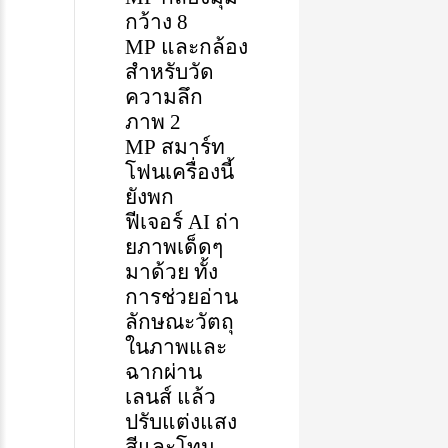
กว้าง
8
MP
และกล้อง
สำหรับวัด
ความลึก
ภาพ
2
MP
สมาร์ท
โฟนเครื่องนี้
ยังพก
ฟีเจอร์
AI
ถ่า
ยภาพเด็ดๆ
มาด้วย
ทั้ง
การ
ช่วย
อ่าน
ลักษณะ
วัตถุ
ใน
ภาพและ
ฉาก
ผ่าน
เลนส์
แล้ว
ปรับแต่งแสง
สีและโทน