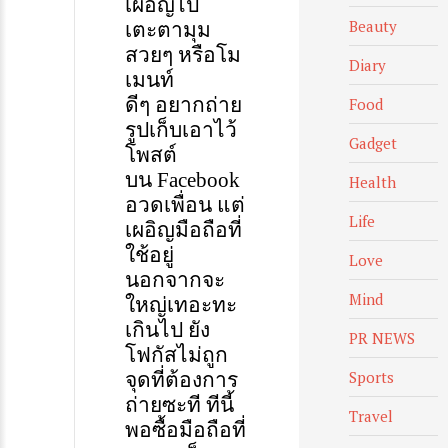
t
เผอิญไป
Beauty
เตะตา
มุม
สวยๆ
หรือโม
Diary
เมนท์
ดีๆ
อยากถ่าย
Food
รูป
เก็บเอาไว้
Gadget
โพสต์
บน
Faceboo
k
Health
อวดเพื่อน
แต่
Life
เผอิญมือถือที่
ใช้อยู่
Love
นอกจากจะ
Mind
ใหญ่เทอะทะ
เกินไป
ยัง
PR NEWS
โฟกัส
ไม่ถูก
Sports
จุด
ที่ต้องการ
ถ่าย
ซะที
ทีนี้
Travel
พอซื้อมือถือที่