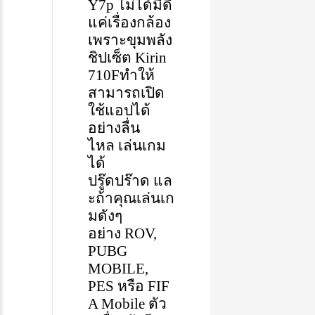
Y7p
ไม่ได้มีดี
แค่เรื่องกล้อง
เพราะขุมพลัง
ชิปเซ็ต
Kirin
710F
ทำให้
สามารถ
เปิด
ใช้แอปได้
อย่างลื่น
ไหล
เล่นเกม
ได้
ปรู๊ดปร๊าด
แล
ะ
ถ้าคุณเล่นเก
มดังๆ
อย่าง
R
O
V,
PUBG
MOBILE,
PES
หรือ
FIF
A Mobile
ตัว