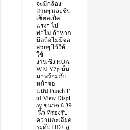
จะมีกล้อง
สวยๆ
และชิป
เซ็ตสเป็ค
แรงๆ
ไป
ทำไม
ถ้าหาก
มือถือไม่มีจอ
สวยๆ
ไว้ให้
ใช้
งาน
ซึ่ง
HUA
WEI Y7p
นั้น
มาพร้อมกับ
หน้าจอ
แบบ
Punch
F
ullView
Displ
ay
ขนาด
6.39
นิ้ว
ที่รองรับ
ความละเอียด
ระดับ
HD+
สู