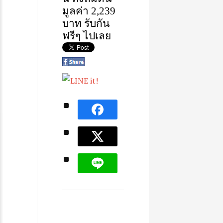
มูลค่า
2,239
บาท
รับกัน
ฟรีๆ
ไ
ป
เลย