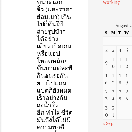
ขนาด
เล็ก
Working
จิ๋ว
(
และราคา
ย่อมเยา
)
เกิน
ไป
ก็ดัน
ใช้
August 2
ถ่ายรูป
ขำๆ
S
M
T
W
ได้อย่าง
เดียว
เปิดเกม
2
3
4
5
หรือแอ
ป
1
1
1
โหลดหนักๆ
9
0
1
2
ขึ้นมา
แต่ละที
ก็
นอน
รอ
กัน
1
1
1
1
ยาวไป
แถม
6
7
8
9
แบตก็ยัง
หมด
2
2
2
2
เร็วอย่างกับ
3
4
5
6
ถุง
น้ำ
รั่ว
3
3
อีก
ทำไมชีวิต
0
1
มันถึงได้ไม่มี
« Sep
ความพอดี