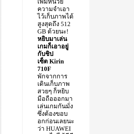
เพิ่มหน่วย
ความจำเอา
ไว้เก็บ
ภาพ
ได้
สูงสุดถึง
512
GB
ด้วยนะ
!
หยิบมาเล่น
เกมก็เอาอยู่
กับชิป
เซ็ต
Kirin
710F
พักจากการ
เดินเก็บภาพ
สวยๆ
ก็หยิบ
มือถือ
ออก
มา
เล่นเกมกันมั่ง
ซึ่งต้องขอบ
อกก่อนเลยนะ
ว่า
HUAWEI