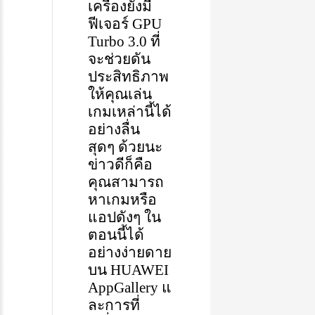
เครื่องยังมี
ฟีเจอร์
GPU
Turbo 3.0
ที่
จะ
ช่วยดัน
ประสิทธิภาพ
ให้คุณเล่น
เกมเหล่านี้ได้
อย่างลื่น
สุด
ๆ
ด้วยนะ
ข่าวดีก็คือ
คุณสามารถ
หาเกมหรือ
แอปดังๆ
ใน
ต
อ
นนี้ได้
อย่าง
ง่ายดาย
บน
HUAWEI
AppGallery
แ
ละการที่