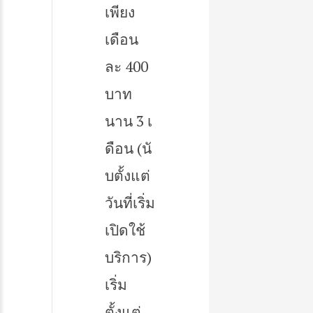
เพียง
เดือน
ละ 400
บาท
นาน 3 เ
ดือน (นั
บตั้งแต่
วันที่เริ่ม
เปิดใช้
บริการ)
เริ่ม
ตั้งแต่