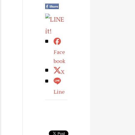
Face
book
X
Line