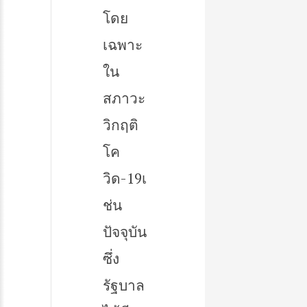
โดย
เฉพาะ
ใน
สภาวะ
วิกฤติ
โค
วิด-19เ
ช่น
ปัจจุบัน
ซึ่ง
รัฐบาล