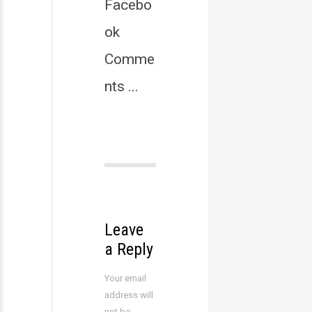
Facebo
ok
Comme
nts ...
Leave
a Reply
Your email
address will
not be