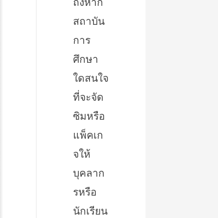
ถึงหาก
สถาบัน
การ
ศึกษา
ใดสนใจ
ที่จะจัด
ซิมหรือ
แพ็คเก
จให้
บุคลาก
รหรือ
นักเรียน