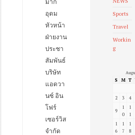
NEWS
มาก
อุดม
Sports
หัวหน้า
Travel
ฝ่ายงาน
Workin
ประชา
g
สัมพันธ์
บริษัท
Augu
S
M
T
แอดวา
นซ์ อิน
2
3
4
โฟร์
1
1
9
0
1
เซอร์วิส
1
1
1
จำกัด
6
7
8