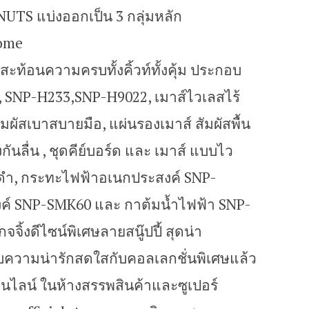
NUTS แบ่งออกเป็น 3 กลุ่มหลัก
Home
ะท้อนความครบทั้งคิ้วท์ทั้งคุ้ม ประกอบ
4, SNP-H233,SNP-H9022, เมาส์ไวเลสไร้
มผัสเบาสบายมือ, แผ่นรองเมาส์ สัมผัสพื้น
กันลื่น , ชุดคีย์บอร์ด และ เมาส์ แบบไว
สีดำ, กระทะไฟฟ้าอเนกประสงค์ SNP-
งค์ SNP-SMK60 และ กาต้มน้ำไฟฟ้า SNP-
จิ้งดีไซน์พิเศษลายสนู๊ปปี้ สุดน่า
ับความน่ารักสดใสกับคอลเลกชั่นพิเศษแล้ว
นไลน์ ในห้างสรรพสินค้าและซูเปอร์