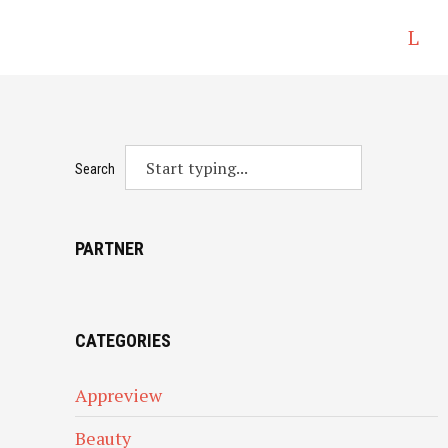
L
o
g
in
Search
PARTNER
CATEGORIES
Appreview
Beauty