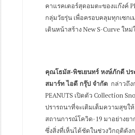
คาแรคเตอร์สุดอมตะของแก๊งค์ PE
e
กลุ่มวัยรุ่น เพื่อครอบคลุมทุกเซ
n
เดินหน้าสร้าง New S-Curve ใหม่ใ
t
คุณโธมัส-พิชเยนทร์ หงษ์ภักดี
ประ
สมาร์ท ไอดี กรุ๊ป จำกัด
กล่าวถึง
PEANUTS เปิดตัว Collection Snoo
ปรารถนาที่จะเติมเต็มความสุขให้ก
สถานการณ์โควิด-19 มาอย่างย
ซึ่งสิ่งที่เห็นได้ชัดในช่วงวิกฤติดั