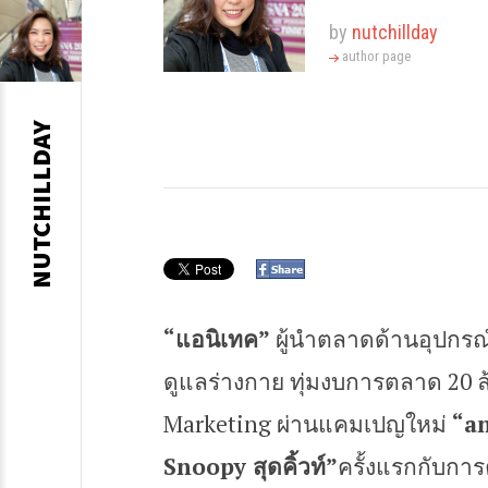
by
nutchillday
author page
S
NUTCHILLDAY
k
i
p
t
o
“แอนิเทค”
ผู้นำตลาดด้านอุปกรณ์
c
ดูแลร่างกาย ทุ่มงบการตลาด 20 ล
o
Marketing ผ่านแคมเปญใหม่
“an
n
Snoopy สุดคิ้วท์”
ครั้งแรกกับกา
t