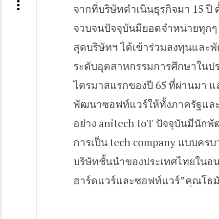
จากที่บริษัทดำเนินธุรกิจมา 15 ปี ต
จวบจนปัจจุบันมียอดจำหน่ายทุกๆ 
สุดบริษัทฯ ได้เข้าร่วมลงทุนและพ
ระดับอุตสาหกรรมการศึกษาในประ
ไตรมาสแรกของปี 65 ที่ผ่านมา 
พัฒนาซอฟท์แวร์ให้ทั้งภาครัฐแ
อย่าง anitech IoT ปัจจุบันมีนัก
การเป็น tech company แบบครบ
บริษัทชั้นนำของประเทศไทยในอนา
ฮาร์ดแวร์และซอฟท์แวร์”คุณโธมัส