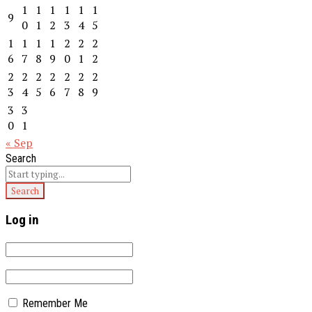
1
1
1
1
1
1
9
0
1
2
3
4
5
1
1
1
1
2
2
2
6
7
8
9
0
1
2
2
2
2
2
2
2
2
3
4
5
6
7
8
9
3
3
0
1
« Sep
Search
Log in
Remember Me