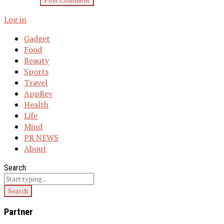
Log in
Gadget
Food
Beauty
Sports
Travel
AppRev
Health
Life
Mind
PR NEWS
About
Search
Partner